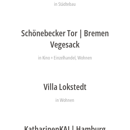
in
Städtebau
Schönebecker Tor | Bremen
Vegesack
in
Kino + Einzelhandel
,
Wohnen
Villa Lokstedt
in
Wohnen
KatharinenKAI | Hamburg