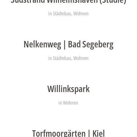
in
Städtebau
,
Wohnen
Nelkenweg | Bad Segeberg
in
Städtebau
,
Wohnen
Willinkspark
in
Wohnen
Torfmoorgärten | Kiel