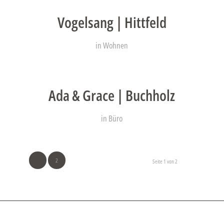
Vogelsang | Hittfeld
in
Wohnen
Ada & Grace | Buchholz
in
Büro
1
2
Seite 1 von 2