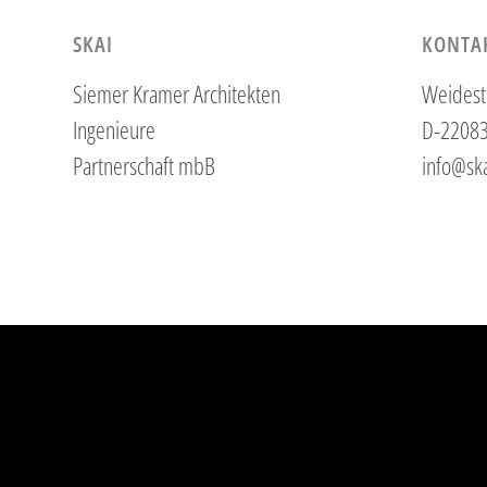
SKAI
KONTA
Siemer Kramer Architekten
Weidest
Ingenieure
D-2208
Partnerschaft mbB
info@ska