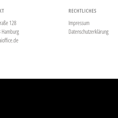
KT
RECHTLICHES
raße 128
Impressum
3 Hamburg
Datenschutzerklärung
ioffice.de